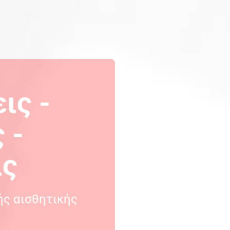
ις -
 -
ις
ής αισθητικής