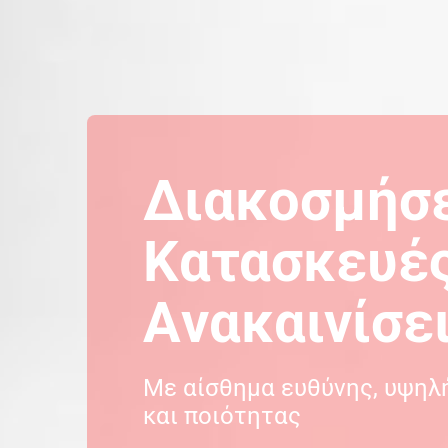
Διακοσμήσε
Kατασκευές
Aνακαινίσε
Με αίσθημα ευθύνης, υψηλ
και ποιότητας