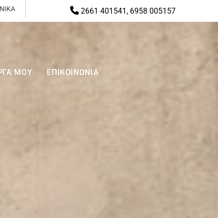
ΝΙΚΑ

2661 401541
,
6958 005157
ΡΓΑ ΜΟΥ
ΕΠΙΚΟΙΝΩΝΙΑ